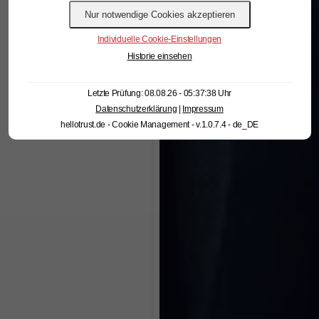
Individuelle Cookie-Einstellungen
Historie einsehen
Letzte Prüfung: 08.08.26 - 05:37:38 Uhr
Datenschutzerklärung
|
Impressum
hellotrust.de - Cookie Management - v.1.0.7.4 - de_DE