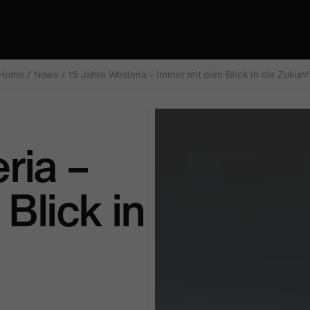
Home
/
News
/
15 Jahre Westeria – immer mit dem Blick in die Zukunf
ria –
Blick in