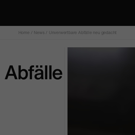
Home
/
News
/
Unverwertbare Abfälle neu gedacht
Abfälle