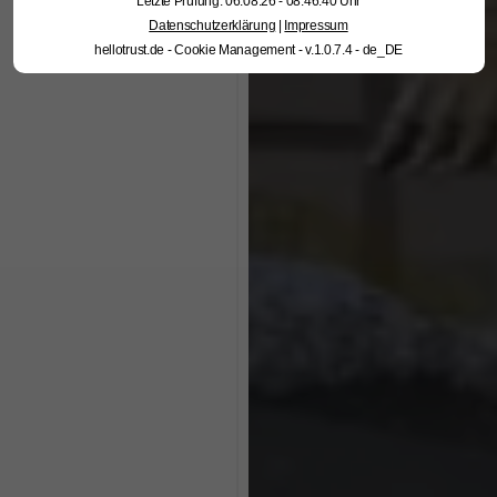
Letzte Prüfung: 06.08.26 - 08:46:40 Uhr
Datenschutzerklärung
|
Impressum
hellotrust.de - Cookie Management - v.1.0.7.4 - de_DE