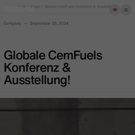
Home
/
News
/
Globale CemFuels Konferenz & Ausstellung!
Company
—
September 26, 2024
Impressum
Datenschutz
Globale CemFuels
Konferenz &
Ausstellung!
Menu