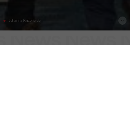
Johanna Knapheide
 News News 
Ein voller Erfolg bei CemFuels!
Wir hatten die Gelegenheit, an der CemFuels Konferenz und
Ausstellung teilzunehmen, wo wir wertvolle Gespräche
führten, neue Kontakte knüpften und spannende Neuigkeiten
aus der Branche entdeckten. Ein großes Dankeschön an die
Organisatoren für die hervorragende Durchführung! Wir