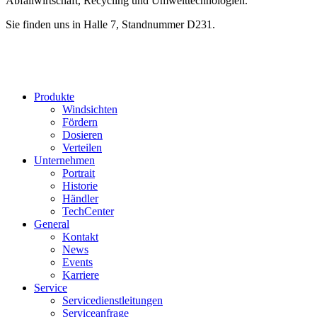
Abfallwirtschaft, Recycling und Umwelttechnologien.
Sie finden uns in Halle 7, Standnummer D231.
Produkte
Windsichten
Fördern
Dosieren
Verteilen
Unternehmen
Portrait
Historie
Händler
TechCenter
General
Kontakt
News
Events
Karriere
Service
Servicedienstleitungen
Serviceanfrage